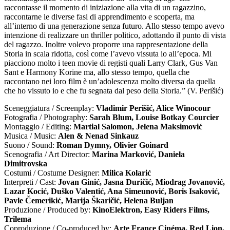
raccontasse il momento di iniziazione alla vita di un ragazzino,
raccontarne le diverse fasi di apprendimento e scoperta, ma
all’interno di una generazione senza futuro. Allo stesso tempo avevo
intenzione di realizzare un thriller politico, adottando il punto di vista
del ragazzo. Inoltre volevo proporre una rappresentazione della
Storia in scala ridotta, così come l’avevo vissuta io all’epoca. Mi
piacciono molto i teen movie di registi quali Larry Clark, Gus Van
Sant e Harmony Korine ma, allo stesso tempo, quella che
raccontano nei loro film è un’adolescenza molto diversa da quella
che ho vissuto io e che fu segnata dal peso della Storia.” (V. Perišić)
Sceneggiatura / Screenplay:
Vladimir Perišić, Alice Winocour
Fotografia / Photography:
Sarah Blum, Louise Botkay Courcier
Montaggio / Editing:
Martial Salomon, Jelena Maksimović
Musica / Music:
Alen & Nenad Sinkauz
Suono / Sound:
Roman Dymny, Olivier Goinard
Scenografia / Art Director:
Marina Marković, Daniela
Dimitrovska
Costumi / Costume Designer:
Milica Kolarić
Interpreti / Cast:
Jovan Ginić, Jasna Đuričić, Miodrag Jovanović,
Lazar Kocić, Duško Valentić, Ana Simeunović, Boris Isaković,
Pavle Čemerikić, Marija Škaričić, Helena Buljan
Produzione / Produced by:
KinoElektron, Easy Riders Films,
Trilema
Coproduzione / Co-produced by:
Arte France Cinéma, Red Lion,