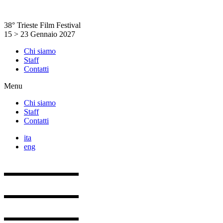
Vai
al
38° Trieste Film Festival
contenuto
15 > 23 Gennaio 2027
Chi siamo
Staff
Contatti
Menu
Chi siamo
Staff
Contatti
ita
eng