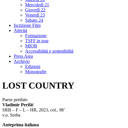
Mercoledì 21
Giovedì 22
Venerdì 23
Sabato 24
Iscrizione Film
Attività
Formazione
TSFF in tour
MIOB
Accessibilità e sostenibiiltà
Press Area
Archivio
Edizioni
Monografie
LOST COUNTRY
Paese perduto
Vladimir Perišić
SRB – F – L – HR, 2023, col., 98’
v.o. Serba
Anteprima italiana