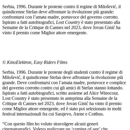
Serbia, 1996. Durante le proteste contro il regime di Milošević, il
quindicenne Stefan deve affrontare la rivoluzione più grande:
confrontarsi con l’amata madre, portavoce del governo corrotto.
Ispirato a fatti autobiografici,
Lost Country
è stato presentato alla
Semaine de la Critique di Cannes nel 2023, dove Jovan Ginić ha
vinto il premio come Miglior attore emergente.
© KinoElektron, Easy Riders Films
Serbia, 1996. Durante le proteste degli studenti contro il regime di
Milošević, il quindicenne Stefan deve affrontare la rivoluzione più
grande. Deve confrontarsi con l’amata madre, portavoce e complice
del governo corrotto contro cui gli amici di Stefan stanno lottando.
Ispirato a fatti autobiografici, scritto assieme ad Alice Winocour,
Lost Country è stato presentato in anteprima alla Semaine de la
Critique di Cannes nel 2023, dove Jovan Ginić ha vinto il premio
come Miglior attore emergente, ed è stato poi selezionato in molti
festival internazionali fra cui Sarajevo, Atene e Cottbus.
“Con questo film ho voluto stravolgere alcuni generi
cinematografici. Volevo realizzare un ‘coming of age’ che