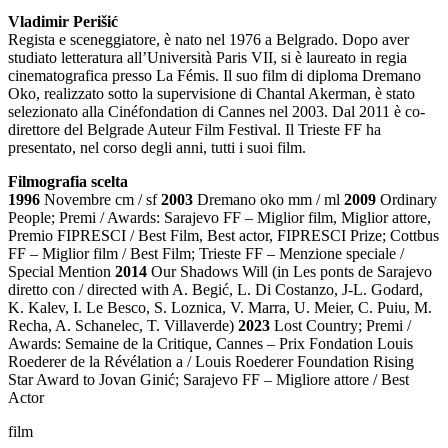
Vladimir Perišić
Regista e sceneggiatore, è nato nel 1976 a Belgrado. Dopo aver
studiato letteratura all’Università Paris VII, si è laureato in regia
cinematografica presso La Fémis. Il suo film di diploma Dremano
Oko, realizzato sotto la supervisione di Chantal Akerman, è stato
selezionato alla Cinéfondation di Cannes nel 2003. Dal 2011 è co-
direttore del Belgrade Auteur Film Festival. Il Trieste FF ha
presentato, nel corso degli anni, tutti i suoi film.
Filmografia scelta
1996
Novembre cm / sf
2003
Dremano oko mm / ml
2009
Ordinary
People; Premi / Awards: Sarajevo FF – Miglior film, Miglior attore,
Premio FIPRESCI / Best Film, Best actor, FIPRESCI Prize; Cottbus
FF – Miglior film / Best Film; Trieste FF – Menzione speciale /
Special Mention
2014
Our Shadows Will (in Les ponts de Sarajevo
diretto con / directed with A. Begić, L. Di Costanzo, J-L. Godard,
K. Kalev, I. Le Besco, S. Loznica, V. Marra, U. Meier, C. Puiu, M.
Recha, A. Schanelec, T. Villaverde)
2023
Lost Country; Premi /
Awards: Semaine de la Critique, Cannes – Prix Fondation Louis
Roederer de la Révélation a / Louis Roederer Foundation Rising
Star Award to Jovan Ginić; Sarajevo FF – Migliore attore / Best
Actor
film