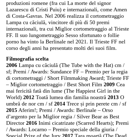
produzioni romene (fra cui La morte del signor
Lazarescu di Cristi Puiu) e internazionali, come Amen
di Costa-Gavras. Nel 2006 realizza il cortometraggio
Lampa cu căciulă, vincitore di più di 50 premi
internazionali, tra cui Miglior cortometraggio al Trieste
FF. Il suo lungometraggio Sesso sfortunato o follie
porno ha vinto la Berlinale nel 2021. Il Trieste FF nel
corso degli anni ha presentato molti dei suoi film.
Filmografia scelta
2006
Lampa cu căciulă (The Tube with the Hat) cm /
sf; Premi / Awards: Sundance FF – Premio per la regia
di cortometraggi / Short Filmmaking Award; Trieste FF
– Miglior cortometraggio / Best Short Film
2009
Cea
mai fericită fată din lume (The Happiest Girl in the
World)
2012
Toată lumea din familia noastră
2013
O
umbră de nor cm / sf
2014
Trece și prin perete cm / sf
2015
Aferim!; Premi / Awards: Berlinale – Orso
d’argento per la Miglior regia / Silver Bear as Best
Director
2016
Inimi cicatrizate (Scarred Hearts); Premi
/ Awards: Locarno – Premio speciale della giuria /
Special Prize of the Jury
2017
Țara moartă (The Dead