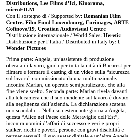
Distributions, Les Films d’Ici, Kinorama,
microFILM
Con il sostegno di / Supported by:
Romanian Film
Centre, Film Fund Luxembourg, Eurimages, ARTE
Cofinova/19, Croatian Audiovisual Centre
Distribuzione internazionale / World Sales:
Heretic
Distribuzione per l’Italia / Distributed in Italy by:
I
Wonder Pictures
Prima parte: Angela, un’assistente di produzione
oberata di lavoro, guida per tutta la città di Bucarest per
filmare e formare il casting di un video sulla “sicurezza
sul lavoro” commissionato da una multinazionale.
Incontra Marian, un operaio semiparalizzato, che alla
fine viene scelto. Seconda parte: Marian rivela davanti
alla telecamera che il suo incidente sul lavoro è dovuto
alla negligenza dell’azienda. La dichiarazione scatena
uno scandalo… Nella sua estenuante giornata Angela,
questa “Alice nel Paese delle Meraviglie dell’Est”,
incontra uomini d’affari di successo e veri e propri
stalker, ricchi e poveri, persone con gravi disabilità e
partner sessuali, il suo avatar digitale e un’altra Angela