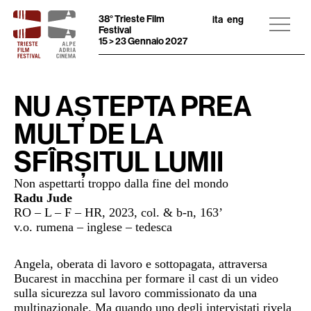
38° Trieste Film
ita
eng
Festival
15 > 23 Gennaio 2027
NU AȘTEPTA PREA
MULT DE LA
SFÎRȘITUL LUMII
Non aspettarti troppo dalla fine del mondo
Radu Jude
RO – L – F – HR, 2023, col. & b-n
, 163’
v.o. rumena – inglese – tedesca
Angela, oberata di lavoro e sottopagata, attraversa
Bucarest in macchina per formare il cast di un video
sulla sicurezza sul lavoro commissionato da una
multinazionale. Ma quando uno degli intervistati rivela