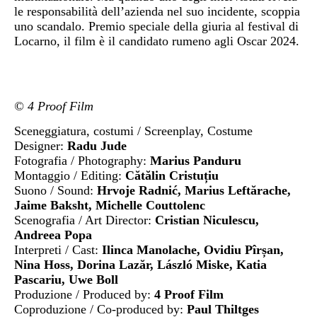
le responsabilità dell’azienda nel suo incidente, scoppia
uno scandalo. Premio speciale della giuria al festival di
Locarno, il film è il candidato rumeno agli Oscar 2024.
© 4 Proof Film
Sceneggiatura, costumi / Screenplay, Costume
Designer:
Radu Jude
Fotografia / Photography:
Marius Panduru
Montaggio / Editing:
Cătălin Cristuțiu
Suono / Sound:
Hrvoje Radnić, Marius Leftărache,
Jaime Baksht, Michelle Couttolenc
Scenografia / Art Director:
Cristian Niculescu,
Andreea Popa
Interpreti / Cast:
Ilinca Manolache, Ovidiu Pîrșan,
Nina Hoss, Dorina Lazăr, László Miske, Katia
Pascariu, Uwe Boll
Produzione / Produced by:
4 Proof Film
Coproduzione / Co-produced by:
Paul Thiltges