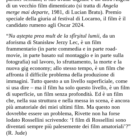
di un vecchio film dimenticato (si tratta di
Angela
merge mai departe
, 1981, di Lucian Bratu). Premio
speciale della giuria al festival di Locarno, il film è il
candidato rumeno agli Oscar 2024.
“
Nu aștepta prea mult de la sfîrşitul lumii
, da un
aforisma di Stanisław Jerzy Lec, è un film
frammentario (in parte commedia e in parte road-
movie, in parte basato sul montaggio e in parte sulla
fotografia) sul lavoro, lo sfruttamento, la morte e la
nuova gig economy; allo stesso tempo, è un film che
affronta il difficile problema della produzione di
immagini. Tutto questo a un livello superficiale, come
si usa dire – ma il film ha solo questo livello, è un film
di superficie, un film senza profondità. Ed è un film
che, nella sua struttura e nella messa in scena, è ancora
più amatoriale dei miei ultimi film. Ma questo non
dovrebbe essere un problema, Rivette non ha forse
lodato Rossellini scrivendo: ‘I film di Rossellini sono
diventati sempre più palesemente dei film amatoriali’?”
(R. Jude)