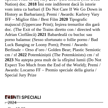
Nation) doc.
2018
Îmi este indiferent dacă în istorie
vom intra ca barbari (I Do Not Care If We Go Down in
History as Barbarians); Premi / Awards: Karlovy Vary
IFF – Miglior film / Best Film
2020
Tipografic
majuscul (Uppercase Print); Ieşirea trenurilor din gară
doc. (The Exit of the Trains diretto con / directed with
Adrian Cioflâncă)
2021
Babardeală cu bucluc sau
porno balamuc (Sesso sfortunato o follie porno / Bad
Luck Banging or Loony Porn); Premi / Awards:
Berlinale – Orso d’oro / Golden Bear; Plastic Semiotic
cm / sf
2022
Potemkiniștii (The Potemkinists) cm / sf
2023
Nu aștepta prea mult de la sfîrşitul lumii (Do Not
Expect Too Much from the End of the World); Premi /
Awards: Locarno FF – Premio speciale della giuria /
Special Jury Prize
FILM
EVENTI SPECIALI
2024