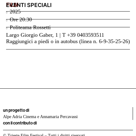
FILM
EVENTI SPECIALI
2025
Ore
20:30
Politeama Rossetti
Largo Giorgio Gaber, 1 | T +39 0403593511
Raggiungici a piedi o in autobus (linea n. 6-9-35-25-26)
un progetto di
Alpe Adria Cinema e Annamaria Percavassi
con il contributo di
© Trieste Film Festival – Tutti i diritti riservati