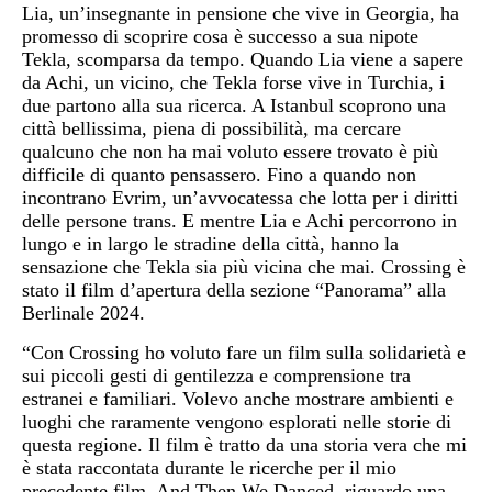
Lia, un’insegnante in pensione che vive in Georgia, ha
promesso di scoprire cosa è successo a sua nipote
Tekla, scomparsa da tempo. Quando Lia viene a sapere
da Achi, un vicino, che Tekla forse vive in Turchia, i
due partono alla sua ricerca. A Istanbul scoprono una
città bellissima, piena di possibilità, ma cercare
qualcuno che non ha mai voluto essere trovato è più
difficile di quanto pensassero. Fino a quando non
incontrano Evrim, un’avvocatessa che lotta per i diritti
delle persone trans. E mentre Lia e Achi percorrono in
lungo e in largo le stradine della città, hanno la
sensazione che Tekla sia più vicina che mai. Crossing è
stato il film d’apertura della sezione “Panorama” alla
Berlinale 2024.
“Con Crossing ho voluto fare un film sulla solidarietà e
sui piccoli gesti di gentilezza e comprensione tra
estranei e familiari. Volevo anche mostrare ambienti e
luoghi che raramente vengono esplorati nelle storie di
questa regione. Il film è tratto da una storia vera che mi
è stata raccontata durante le ricerche per il mio
precedente film, And Then We Danced, riguardo una