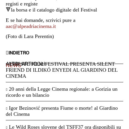
registi e registe
🔻la borsa e il catalogo digitale del Festival
E se hai domande, scrivici pure a
aac@alpeadriacinema.it
(Foto di Lara Perentin)
INDIETRO
ALTRI ARTICOLI
TRIESTE FILM FESTIVAL PRESENTA SILENT
NEWS
FRIEND DI ILDIKÓ ENYEDI AL GIARDINO DEL
CINEMA
20 anni della Legge Cinema regionale: a Gorizia un
ricordo e un bilancio
Igor Bezinović presenta Fiume o morte! al Giardino
del Cinema
Le Wild Roses slovene del TSFF37 ora disponibili su