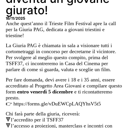
giurato!
18/11/2025
Anche quest’anno il Trieste Film Festival apre la call
per la Giuria PAG, dedicata a giovani triestini e
triestine!
La Giuria PAG è chiamata in sala a visionare tutti i
cortometraggi in concorso per decretarne il vicintore.
Per svolgere al meglio questo compito, prima del
TSFF37, ci incontreremo in Casa del Cinema per
parlare di come si guarda, valuta e sceglie un film.
Per fare domanda, devi avere i 18 e i 35 anni, essere
accreditato al Progetto Area Giovani e compilare questo
form
entro venerdì 5 dicembre
e ti ricontatteremo
presto.
👉 https://forms.gle/vDuEWCpLAQYhsV5t5
Chi farà parte della giuria, riceverà:
🔻l’accredito per il TSFF37
🔻l’accesso a proiezioni, masterclass e incontri con