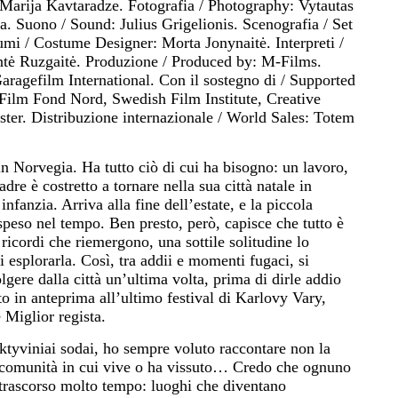
 Marija Kavtaradze. Fotografia / Photography: Vytautas
. Suono / Sound: Julius Grigelionis. Scenografia / Set
mi / Costume Designer: Morta Jonynaitė. Interpreti /
ntė Ruzgaitė. Produzione / Produced by: M-Films.
ragefilm International. Con il sostegno di / Supported
 Film Fond Nord, Swedish Film Institute, Creative
er. Distribuzione internazionale / World Sales: Totem
in Norvegia. Ha tutto ciò di cui ha bisogno: un lavoro,
dre è costretto a tornare nella sua città natale in
nfanzia. Arriva alla fine dell’estate, e la piccola
speso nel tempo. Ben presto, però, capisce che tutto è
ricordi che riemergono, una sottile solitudine lo
i esplorarla. Così, tra addii e momenti fugaci, si
lgere dalla città un’ultima volta, prima di dirle addio
o in anteprima all’ultimo festival di Karlovy Vary,
Miglior regista.
tyviniai sodai, ho sempre voluto raccontare non la
a comunità in cui vive o ha vissuto… Credo che ognuno
a trascorso molto tempo: luoghi che diventano