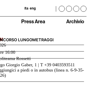
ita
eng
Press Area
Archivio
LM
NCORSO LUNGOMETRAGGI
026
re
16:00
liteama Rossetti
go Giorgio Gaber, 1 | T +39 0403593511
giungici a piedi o in autobus (linea n. 6-9-35-
26)