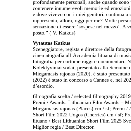
profondamente personali, anche quando sono p
contenere innumerevoli memorie ed emozioni p
e dove vivevo con i miei genitori: continua a 
rappresenta, allora, oggi per me? Molte pers
sensazione di essere ‘sospese nel mezzo’. A vo
posto.” ( V. Katkus)
Vytautas Katkus
Sceneggiatore, regista e direttore della fotogra
cinematografia all’Accademia lituana di musica
fotografia per cortometraggi e documentari. N
Kolektyviniai sodai, presentato alla Semaine 
Miegamasis rajonas (2020), è stato presentato
(2022) è stato in concorso a Cannes e, nel 202
d’esordio.
filmografia scelta / selected filmography 20
Premi / Awards: Lithuanian Film Awards – Mig
Miegamasis rajonas (Places) cm / sf; Premi / 
Short Film 2022 Uogos (Cherries) cm / sf; Pr
lituano / Best Lithuanian Short Film 2025 Sve
Miglior regia / Best Director.