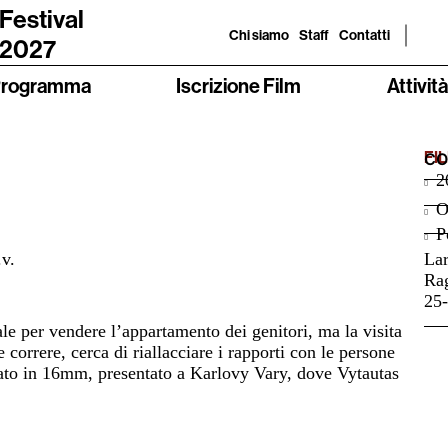
 Festival
Chi siamo
Staff
Contatti
 2027
rogramma
Iscrizione Film
Attività
FI
CO
2
O
Po
.v.
Lar
Rag
25-
tale per vendere l’appartamento dei genitori, ma la visita
correre, cerca di riallacciare i rapporti con le persone
rato in 16mm, presentato a Karlovy Vary, dove Vytautas