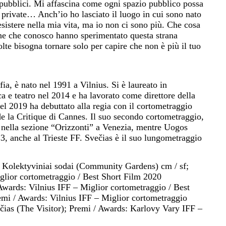
ubblici. Mi affascina come ogni spazio pubblico possa
rivate… Anch’io ho lasciato il luogo in cui sono nato
esistere nella mia vita, ma io non ci sono più. Che cosa
one che conosco hanno sperimentato questa strana
lte bisogna tornare solo per capire che non è più il tuo
fia, è nato nel 1991 a Vilnius. Si è laureato in
 e teatro nel 2014 e ha lavorato come direttore della
el 2019 ha debuttato alla regia con il cortometraggio
de la Critique di Cannes. Il suo secondo cortometraggio,
 nella sezione “Orizzonti” a Venezia, mentre Uogos
3, anche al Trieste FF. Svečias è il suo lungometraggio
19 Kolektyviniai sodai (Community Gardens) cm / sf;
lior cortometraggio / Best Short Film 2020
Awards: Vilnius IFF – Miglior cortometraggio / Best
emi / Awards: Vilnius IFF – Miglior cortometraggio
čias (The Visitor); Premi / Awards: Karlovy Vary IFF –