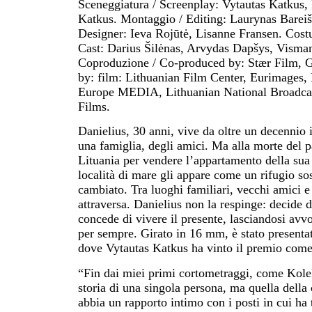
Sceneggiatura / Screenplay: Vytautas Katkus,
Katkus. Montaggio / Editing: Laurynas Bareiša
Designer: Ieva Rojūtė, Lisanne Fransen. Costu
Cast: Darius Šilėnas, Arvydas Dapšys, Visma
Coproduzione / Co-produced by: Stær Film, Ga
by: film: Lithuanian Film Center, Eurimages,
Europe MEDIA, Lithuanian National Broadcast
Films.
Danielius, 30 anni, vive da oltre un decennio 
una famiglia, degli amici. Ma alla morte del pa
Lituania per vendere l’appartamento della sua i
località di mare gli appare come un rifugio so
cambiato. Tra luoghi familiari, vecchi amici e 
attraversa. Danielius non la respinge: decide d
concede di vivere il presente, lasciandosi avvo
per sempre. Girato in 16 mm, è stato presentat
dove Vytautas Katkus ha vinto il premio come 
“Fin dai miei primi cortometraggi, come Kolek
storia di una singola persona, ma quella dell
abbia un rapporto intimo con i posti in cui h