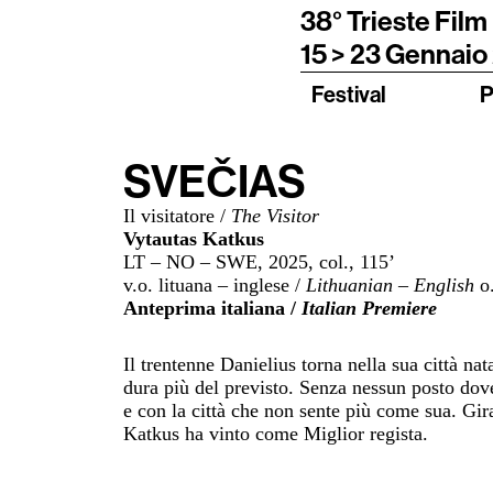
38° Trieste Film
15 > 23 Gennaio
Festival
P
SVEČIAS
Il visitatore /
The Visitor
Vytautas Katkus
LT – NO – SWE, 2025, col., 115’
v.o. lituana – inglese /
Lithuanian – English
o
Anteprima italiana /
Italian Premiere
Il trentenne Danielius torna nella sua città na
dura più del previsto. Senza nessun posto dove 
e con la città che non sente più come sua. Gi
Katkus ha vinto come Miglior regista.