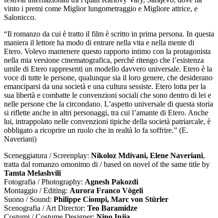
vinto i premi come Miglior lungometraggio e Migliore attrice, e
Salonicco.
“Il romanzo da cui è tratto il film è scritto in prima persona. In questa
maniera il lettore ha modo di entrare nella vita e nella mente di
Etero. Volevo mantenere questo rapporto intimo con la protagonista
nella mia versione cinematografica, perché ritengo che l’esistenza
umile di Etero rappresenti un modello davvero universale. Etero è la
voce di tutte le persone, qualunque sia il loro genere, che desiderano
emanciparsi da una società e una cultura sessiste. Etero lotta per la
sua libertà e combatte le convenzioni sociali che sono dentro di lei e
nelle persone che la circondano. L’aspetto universale di questa storia
si riflette anche in altri personaggi, tra cui l’amante di Etero. Anche
lui, intrappolato nelle convenzioni tipiche della società patriarcale, è
obbligato a ricoprire un ruolo che in realtà lo fa soffrire.” (E.
Naveriani)
Sceneggiatura / Screenplay:
Nikoloz Mdivani, Elene Naveriani
,
tratta dal romanzo omonimo di / based on novel of the same title by
Tamta Melashvili
Fotografia / Photography:
Agnesh Pakozdi
Montaggio / Editing:
Aurora Franco Vögeli
Suono / Sound:
Philippe Ciompi, Marc von Stürler
Scenografia / Art Director:
Teo Baramidze
Costumi / Costume Designer:
Nino Injia