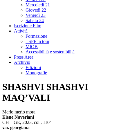
Mercoledì 21
Giovedì 22
Venerdì 23
Sabato 24
Iscrizione Film
Attività
Formazione
TSFF in tour
MIOB
Accessibilità e sostenibiiltà
Press Area
Archivio
Edizioni
Monografie
SHASHVI SHASHVI
MAQ’VALI
Merlo merlo mora
Elene Naveriani
CH – GE, 2023, col., 110’
v.o. georgiana