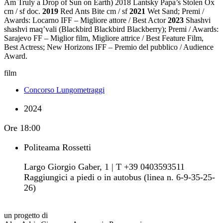
Am Truly a Drop of Sun on Earth) 2018 Lantsky Papa’s Stolen Ox
cm / sf doc.
2019
Red Ants Bite cm / sf
2021
Wet Sand; Premi /
Awards: Locarno IFF – Migliore attore / Best Actor
2023
Shashvi
shashvi maq’vali (Blackbird Blackbird Blackberry); Premi / Awards:
Sarajevo FF – Miglior film, Migliore attrice / Best Feature Film,
Best Actress; New Horizons IFF – Premio del pubblico / Audience
Award.
film
Concorso Lungometraggi
2024
Ore
18:00
Politeama Rossetti
Largo Giorgio Gaber, 1 | T +39 0403593511
Raggiungici a piedi o in autobus (linea n. 6-9-35-25-
26)
un progetto di