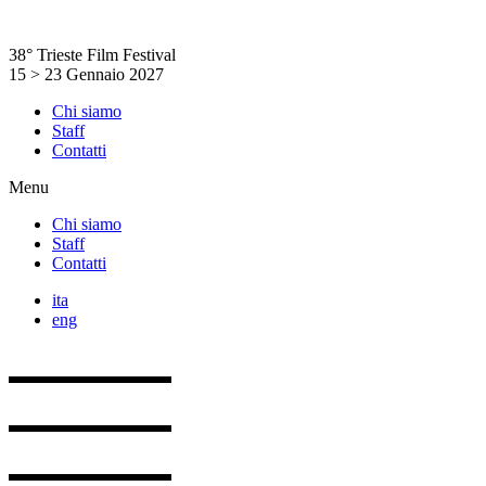
Vai
al
38° Trieste Film Festival
contenuto
15 > 23 Gennaio 2027
Chi siamo
Staff
Contatti
Menu
Chi siamo
Staff
Contatti
ita
eng