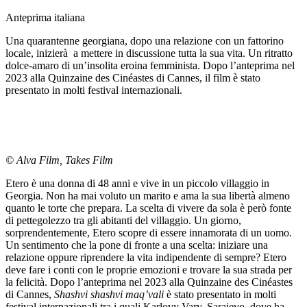
Anteprima italiana
Una quarantenne georgiana, dopo una relazione con un fattorino
locale, inizierà a mettere in discussione tutta la sua vita. Un ritratto
dolce-amaro di un’insolita eroina femminista. Dopo l’anteprima nel
2023 alla Quinzaine des Cinéastes di Cannes, il film è stato
presentato in molti festival internazionali.
© Alva Film, Takes Film
Etero è una donna di 48 anni e vive in un piccolo villaggio in
Georgia. Non ha mai voluto un marito e ama la sua libertà almeno
quanto le torte che prepara. La scelta di vivere da sola è però fonte
di pettegolezzo tra gli abitanti del villaggio. Un giorno,
sorprendentemente, Etero scopre di essere innamorata di un uomo.
Un sentimento che la pone di fronte a una scelta: iniziare una
relazione oppure riprendere la vita indipendente di sempre? Etero
deve fare i conti con le proprie emozioni e trovare la sua strada per
la felicità. Dopo l’anteprima nel 2023 alla Quinzaine des Cinéastes
di Cannes,
Shashvi shashvi maq’vali
è stato presentato in molti
festival internazionali tra i quali Karlovy Vary, Sarajevo, dove ha