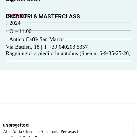
EVENTO
INCONTRI & MASTERCLASS
2024
Ore
11:00
Antico Caffè San Marco
Via Battisti, 18 | T +39 040203 5357
Raggiungici a piedi o in autobus (linea n. 6-9-35-25-26)
un progetto di
Alpe Adria Cinema e Annamaria Percavassi