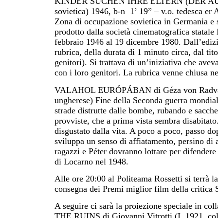
KINDER SUCHEN IHRE ELTERN (DER AUGEN
sovietica) 1946, b-n 1’ 19” – v.o. tedesca er 
Zona di occupazione sovietica in Germania e
prodotto dalla società cinematografica statal
febbraio 1946 al 19 dicembre 1980. Dall’edizi
rubrica, della durata di 1 minuto circa, dal ti
genitori). Si trattava di un’iniziativa che avev
con i loro genitori. La rubrica venne chiusa n
VALAHOL EURÓPÁBAN di Géza von Radványi (
ungherese) Fine della Seconda guerra mondiale.
strade distrutte dalle bombe, rubando e sacch
provviste, che a prima vista sembra disabitato.
disgustato dalla vita. A poco a poco, passo do
sviluppa un senso di affiatamento, persino di 
ragazzi e Péter dovranno lottare per difendere
di Locarno nel 1948.
Alle ore 20:00 al Politeama Rossetti si t
consegna dei Premi miglior film della critic
A seguire ci sarà la proiezione speciale in c
THE RUINS di Giovanni Vitrotti (I, 1921, col