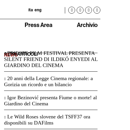
ita
eng
Press Area
Archivio
TRIESTE FILM FESTIVAL PRESENTA
ALTRI ARTICOLI
NEWS
SILENT FRIEND DI ILDIKÓ ENYEDI AL
GIARDINO DEL CINEMA
20 anni della Legge Cinema regionale: a
Gorizia un ricordo e un bilancio
Igor Bezinović presenta Fiume o morte! al
Giardino del Cinema
Le Wild Roses slovene del TSFF37 ora
disponibili su DAFilms