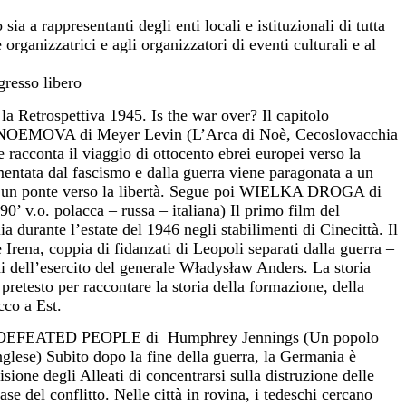
 sia a rappresentanti degli enti locali e istituzionali di tutta
organizzatrici e agli organizzatori di eventi culturali e al
gresso libero
la Retrospettiva 1945. Is the war over? Il capitolo
OEMOVA di Meyer Levin (L’Arca di Noè, Cecoslovacchia
 racconta il viaggio di ottocento ebrei europei verso la
imentata dal fascismo e dalla guerra viene paragonata a un
oè, un ponte verso la libertà. Segue poi WIELKA DROGA di
0’ v.o. polacca – russa – italiana) Il primo film del
a durante l’estate del 1946 negli stabilimenti di Cinecittà. Il
 Irena, coppia di fidanzati di Leopoli separati dalla guerra –
i dell’esercito del generale Władysław Anders. La storia
pretesto per raccontare la storia della formazione, della
cco a Est.
 A DEFEATED PEOPLE di Humphrey Jennings (Un popolo
nglese) Subito dopo la fine della guerra, la Germania è
sione degli Alleati di concentrarsi sulla distruzione delle
se del conflitto. Nelle città in rovina, i tedeschi cercano