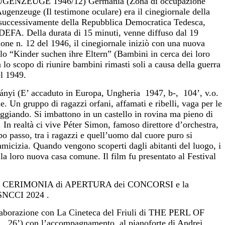
ZEUGE 1946/12) Germania (Zona di occupazione
Augenzeuge (Il testimone oculare) era il cinegiornale della
 successivamente della Repubblica Democratica Tedesca,
e DEFA. Della durata di 15 minuti, venne diffuso dal 19
one n. 12 del 1946, il cinegiornale iniziò con una nuova
tolo “Kinder suchen ihre Eltern” (Bambini in cerca dei loro
a lo scopo di riunire bambini rimasti soli a causa della guerra
el 1949.
E’ accaduto in Europa, Ungheria 1947, b-, 104’, v.o.
 Un gruppo di ragazzi orfani, affamati e ribelli, vaga per le
eggiando. Si imbattono in un castello in rovina ma pieno di
 In realtà ci vive Péter Simon, famoso direttore d’orchestra,
po passo, tra i ragazzi e quell’uomo dal cuore puro si
amicizia. Quando vengono scoperti dagli abitanti del luogo, i
 la loro nuova casa comune. Il film fu presentato al Festival
errà la CERIMONIA di APERTURA dei CONCORSI e la
a SNCCI 2024 .
ollaborazione con La Cineteca del Friuli di THE PERL OF
., 26’) con l’accompagnamento al pianoforte di Andrej