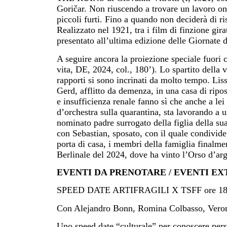
Goričar. Non riuscendo a trovare un lavoro on
piccoli furti. Fino a quando non deciderà di ri
Realizzato nel 1921, tra i film di finzione gira
presentato all’ultima edizione delle Giornate
A seguire ancora la proiezione speciale fuori
vita, DE, 2024, col., 180’). Lo spartito della 
rapporti si sono incrinati da molto tempo. Lis
Gerd, afflitto da demenza, in una casa di ripo
e insufficienza renale fanno sì che anche a le
d’orchestra sulla quarantina, sta lavorando a 
nominato padre surrogato della figlia della sua
con Sebastian, sposato, con il quale condivide
porta di casa, i membri della famiglia finalmen
Berlinale del 2024, dove ha vinto l’Orso d’arg
EVENTI DA PRENOTARE / EVENTI EX
SPEED DATE ARTIFRAGILI X TSFF ore 1
Con Alejandro Bonn, Romina Colbasso, Veron
Uno speed date “culturale” per conoscere pers