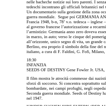
nelle bacheche notizie sui loro parenti. I senz
tedeschi incontrano gli ufficiali britannici nel
Un documentario sulla gestione della zona occ
guerra mondiale. Segue poi GERMANIA ANNO
Francia 1948, b-n, 78’ v.o. tedesca – inglese –
al governo francese l’autorizzazione a recarm
l’armistizio: Germania anno zero doveva essere
in marzo, in auto; verso le cinque del pomerig
all’orizzonte, unico segno di vita, un grande ca
Berlino, era proprio il simbolo della fine del
italiano, a cura di F. Faldini, G. Fofi, Milano,
18:30
INFANZIA
SEEDS OF DESTINY Gene Fowler Jr. USA, 194
Il film mostra le atrocità commesse dai nazist
sforzi di soccorso. Si concentra soprattutto su
bombardate, nei campi profughi, negli ospedali 
Seconda guerra mondiale. Seeds of Destiny h
nel 1947.