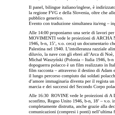
Il panel, bilingue italiano/inglese, è indirizzato
la regione FVG e della Slovenia, oltre che alle 
pubblico generico.
Evento con traduzione simultanea ita/eng – in
Alle 14:00 proponiamo una serie di lavori per 
MOVIMENTI vede le proiezioni di ARCHA N
1946, b-n, 15’, v.o. ceca) un documentario che
Palestina nel 1940. L’intolleranza razziale al
diluvio, la nave con gli ebrei all’Arca di N
Michał Waszyński (Polonia – Italia 1946, b-n 9
dopoguerra polacco è un film realizzato in Itali
film racconta – attraverso il destino di Adam e
il lungo percorso compiuto dai soldati polacch
d’amore immaginaria diventa per il regista un 
marcia e dei successi del Secondo Corpo pola
Alle 16:30 ROVINE vede le proiezioni di
sconfitto, Regno Unito 1946, b-n, 18’ – v.o. i
completamente distrutta, anche grazie alla deci
comunicazioni (compresi i ponti) nell’ultima fa