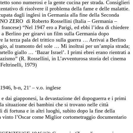
atetto sono numerosi e la gente cucina per strada. Consiglieri
 tentativo di risolvere il problema della fame e delle malattie.
upata dagli inglesi in Germania alla fine della Seconda
 ZERO di Roberto Rossellini (Italia – Germania –
 francese) “Nel 1947 ero a Parigi, ed ebbi l’idea di chiedere
i a Berlino per girarvi un film sulla Germania dopo
 la terza pala del trittico sulla guerra … Arrivai a Berlino
gio, al tramonto del sole … Mi inoltrai per un’ampia strada;
rtello giallo … ‘Bazar Israel’. I primi ebrei erano rientrati a
 nazismo” (R. Rossellini, in L’avventurosa storia del cinema
 Feltrinelli, 1979)
6, b-n, 21’ – v.o. inglese
i e dai giapponesi, la devastazione del dopoguerra e i primi
lla situazione dei bambini che si trovano nelle città
di fortuna e in altri luoghi, subito dopo la fine della
a vinto l’Oscar come Miglior cortometraggio documentario