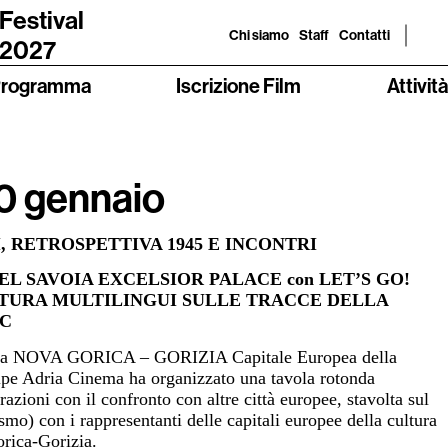
 Festival
Chi siamo
Staff
Contatti
 2027
rogramma
Iscrizione Film
Attività
0 gennaio
 RETROSPETTIVA 1945 E INCONTRI
L SAVOIA EXCELSIOR PALACE con LET’S GO!
LTURA MULTILINGUI SULLE TRACCE DELLA
OC
cate a NOVA GORICA – GORIZIA Capitale Europea della
Alpe Adria Cinema ha organizzato una tavola rotonda
razioni con il confronto con altre città europee, stavolta sul
smo) con i rappresentanti delle capitali europee della cultura
rica-Gorizia.