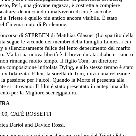
esto, Perl, una giovane ragazza, è costretta a compiere
scattarsi denunciando i malviventi di cui è succube.
ti a Trieste è quello più antico ancora visibile. È stato
 del Cinema muto di Pordenone.
 concorso di STERBEN di Matthias Glasner (Lo spartito della
vita segue le vicende dei membri della famiglia Lunies, i cui
sy è silenziosamente felice del lento deperimento del marito
so. Ma la sua nuova libertà è di breve durata: diabete, cancro
i non rimanga molto tempo. Il figlio Tom, un direttore
una composizione intitolata Dying, e allo stesso tempo è stato
 ex fidanzata. Ellen, la sorella di Tom, inizia una relazione
 la passione per l’alcol. Quando la Morte si presenta alla
te si ritrovano. Il film è stato presentato in anteprima alla
ento per la Migliore sceneggiatura.
TRA
8:00, CAFÉ ROSSETTI
ica Dariol and Davide Rossi
.
one nuove con cui chiacchierare, parlare del Trieste Film