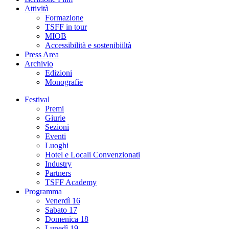
Attività
Formazione
TSFF in tour
MIOB
Accessibilità e sostenibiiltà
Press Area
Archivio
Edizioni
Monografie
Festival
Premi
Giurie
Sezioni
Eventi
Luoghi
Hotel e Locali Convenzionati
Industry
Partners
TSFF Academy
Programma
Venerdì 16
Sabato 17
Domenica 18
Lunedì 19