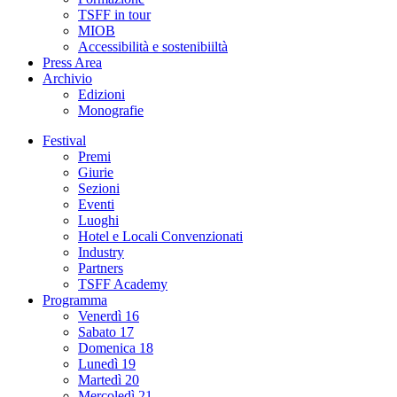
TSFF in tour
MIOB
Accessibilità e sostenibiiltà
Press Area
Archivio
Edizioni
Monografie
Festival
Premi
Giurie
Sezioni
Eventi
Luoghi
Hotel e Locali Convenzionati
Industry
Partners
TSFF Academy
Programma
Venerdì 16
Sabato 17
Domenica 18
Lunedì 19
Martedì 20
Mercoledì 21