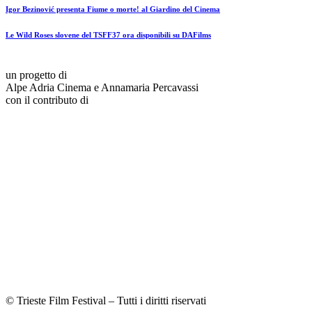
Igor Bezinović presenta Fiume o morte! al Giardino del Cinema
Le Wild Roses slovene del TSFF37 ora disponibili su DAFilms
un progetto di
Alpe Adria Cinema e Annamaria Percavassi
con il contributo di
© Trieste Film Festival – Tutti i diritti riservati