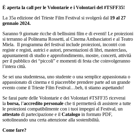
È aperta la call per le Volontarie e i Volontari del #TSFF35!
La 35a edizione del Trieste Film Festival si svolgerà dal
19 al 27
gennaio 2024.
Saranno 9 giornate ricche di bellissimi film e di eventi! Le proiezioni
si terranno al Politeama Rossetti, al Cinema Ambasciatori e al Teatro
Miela. Il programma del festival include proiezioni, incontri con
registe e registi, autrici e autori, presentazioni di libri, masterclass,
appuntamenti di studio e approfondimento, mostre, concerti, attività
per il pubblico dei “piccoli” e momenti di festa che coinvolgeranno
l’intera città.
Se sei una studentessa, uno studente o una semplice appassionata o
appassionato di cinema e ti piacerebbe prendere parte ad un grande
evento come il Trieste Film Festival…beh, ti stiamo aspettando!
Se farai parte delle Volontarie e dei Volontari #TSFF35 riceverai
la
borsa,
l’
accredito personale
che ti permetterà di assistere a tutte
le proiezioni compatibilmente con i tuoi impegni al Festival, un
attestato
di partecipazione e il
Catalogo
in formato PDF,
sottolineando una certa attenzione alla sostenibilità.
Come fare?